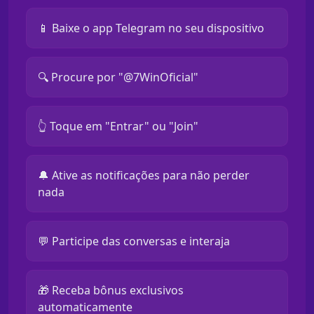
📱 Baixe o app Telegram no seu dispositivo
🔍 Procure por "@7WinOficial"
👆 Toque em "Entrar" ou "Join"
🔔 Ative as notificações para não perder
nada
💬 Participe das conversas e interaja
🎁 Receba bônus exclusivos
automaticamente