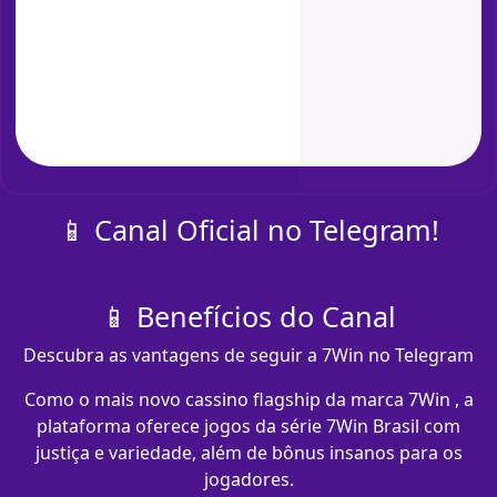
📱 Canal Oficial no Telegram!
📱 Benefícios do Canal
Descubra as vantagens de seguir a 7Win no Telegram
Como o mais novo cassino flagship da marca 7Win , a
plataforma oferece jogos da série 7Win Brasil com
justiça e variedade, além de bônus insanos para os
jogadores.