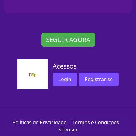
SEGUIR AGORA
Acessos
Login
Registrar-se
Políticas de Privacidade
Termos e Condições
Sitemap