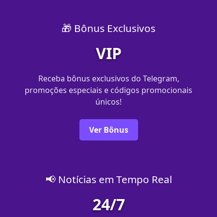
🎁 Bônus Exclusivos
VIP
Receba bônus exclusivos do Telegram,
promoções especiais e códigos promocionais
únicos!
Ver Bônus
📢 Notícias em Tempo Real
24/7