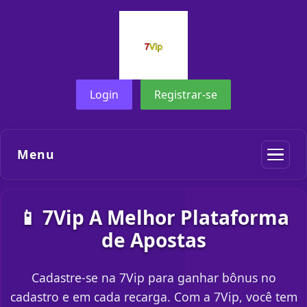
Login
Registrar-se
Menu
📱 7Vip A Melhor Plataforma
de Apostas
Cadastre-se na 7Vip para ganhar bônus no
cadastro e em cada recarga. Com a 7Vip, você tem