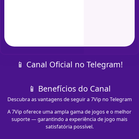
📱 Canal Oficial no Telegram!
📱 Benefícios do Canal
Descubra as vantagens de seguir a 7Vip no Telegram
A 7Vip oferece uma ampla gama de jogos e o melhor
suporte — garantindo a experiência de jogo mais
satisfatória possível.