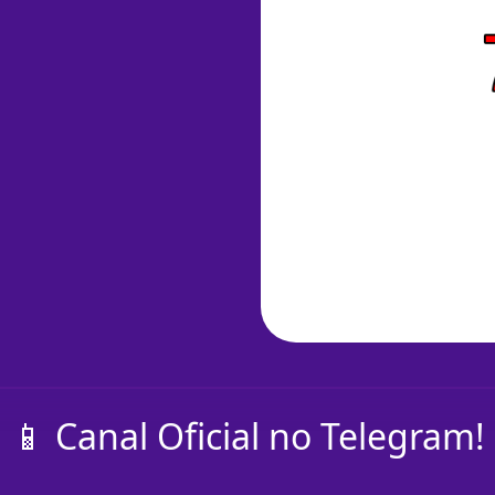
📱 Canal Oficial no Telegram!