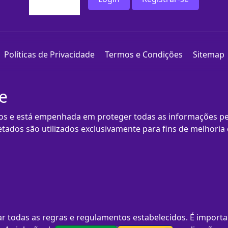
Políticas de Privacidade
Termos e Condições
Sitemap
de
rios e está empenhada em proteger todas as informações p
tados são utilizados exclusivamente para fins de melhoria
 todas as regras e regulamentos estabelecidos. É importa