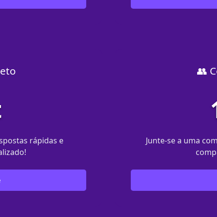
reto
👥 
t
espostas rápidas e
Junte-se a uma com
lizado!
compa
e