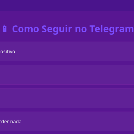
📱 Como Seguir no Telegram
ositivo
erder nada