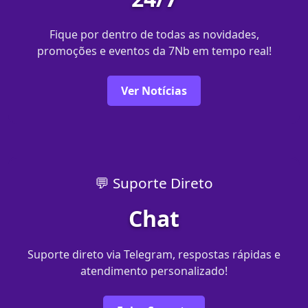
Fique por dentro de todas as novidades,
promoções e eventos da 7Nb em tempo real!
Ver Notícias
💬 Suporte Direto
Chat
Suporte direto via Telegram, respostas rápidas e
atendimento personalizado!