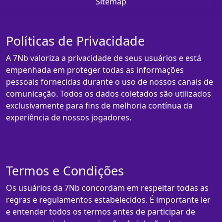
Sitemap
Políticas de Privacidade
A 7Nb valoriza a privacidade de seus usuários e está
empenhada em proteger todas as informações
pessoais fornecidas durante o uso de nossos canais de
comunicação. Todos os dados coletados são utilizados
exclusivamente para fins de melhoria contínua da
experiência de nossos jogadores.
Termos e Condições
Os usuários da 7Nb concordam em respeitar todas as
regras e regulamentos estabelecidos. É importante ler
e entender todos os termos antes de participar de