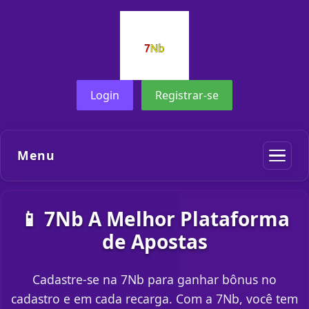
Login
Registrar-se
Menu
📱 7Nb A Melhor Plataforma
de Apostas
Cadastre-se na 7Nb para ganhar bônus no
cadastro e em cada recarga. Com a 7Nb, você tem