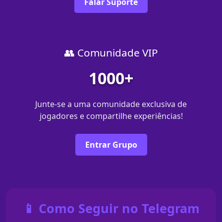
Falar Suporte
👥 Comunidade VIP
1000+
Junte-se a uma comunidade exclusiva de
jogadores e compartilhe experiências!
Entrar Grupo
📱 Como Seguir no Telegram