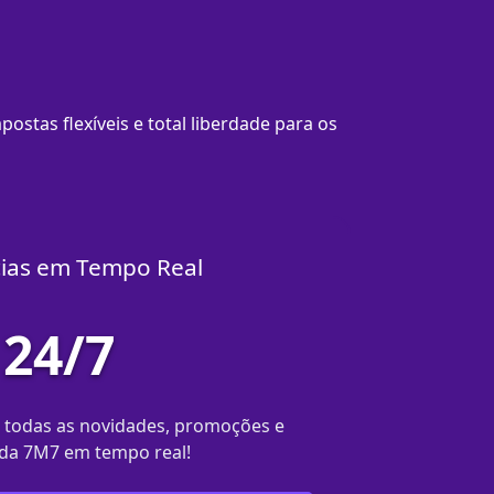
stas flexíveis e total liberdade para os
cias em Tempo Real
24/7
e todas as novidades, promoções e
da 7M7 em tempo real!