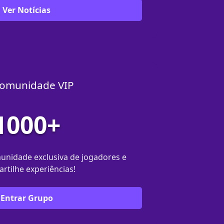
Ver Notícias
Comunidade VIP
1000+
unidade exclusiva de jogadores e
rtilhe experiências!
Entrar Grupo