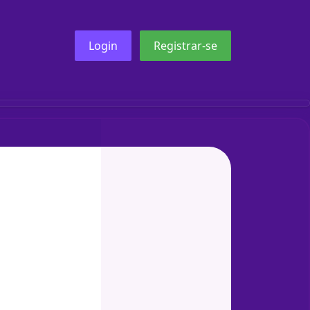
Login
Registrar-se