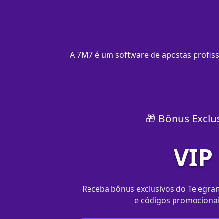
A 7M7 é um software de apostas profissi
🎁 Bônus Exclu
VIP
Receba bônus exclusivos do Telegra
e códigos promocionai