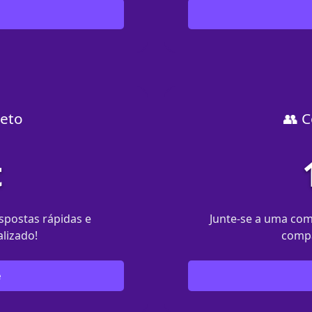
reto
👥 
t
espostas rápidas e
Junte-se a uma com
lizado!
compa
e