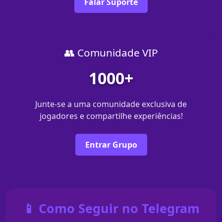
Falar Suporte
👥 Comunidade VIP
1000+
Junte-se a uma comunidade exclusiva de
jogadores e compartilhe experiências!
Entrar Grupo
📱 Como Seguir no Telegram