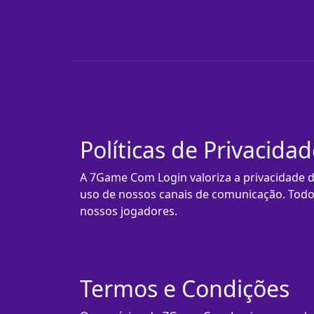
Políticas de Privacida
A 7Game Com Login valoriza a privacidade 
uso de nossos canais de comunicação. Todos
nossos jogadores.
Termos e Condições