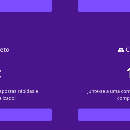
reto
👥 
t
espostas rápidas e
Junte-se a uma com
lizado!
compa
e