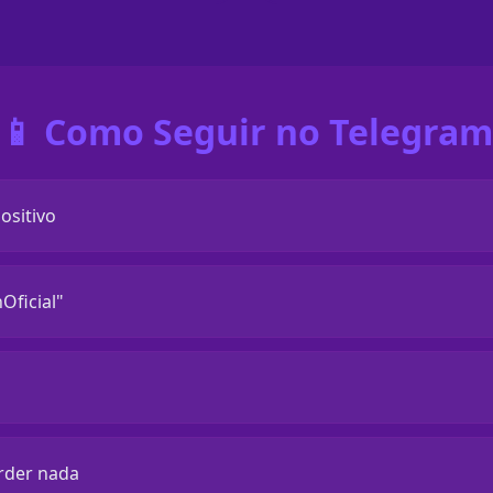
📱 Como Seguir no Telegram
ositivo
Oficial"
erder nada