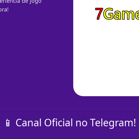
eriência de jogo
ora!
📱 Canal Oficial no Telegram!