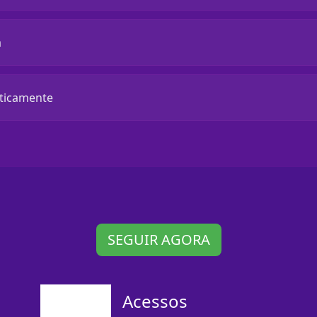
a
aticamente
SEGUIR AGORA
Acessos