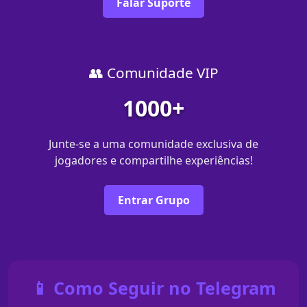
Falar Suporte
👥 Comunidade VIP
1000+
Junte-se a uma comunidade exclusiva de
jogadores e compartilhe experiências!
Entrar Grupo
📱 Como Seguir no Telegram