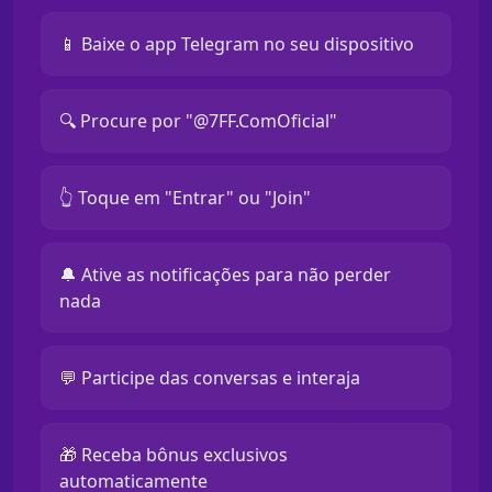
📱 Baixe o app Telegram no seu dispositivo
🔍 Procure por "@7FF.ComOficial"
👆 Toque em "Entrar" ou "Join"
🔔 Ative as notificações para não perder
nada
💬 Participe das conversas e interaja
🎁 Receba bônus exclusivos
automaticamente