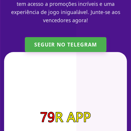
tem acesso a promoções incríveis e uma
experiência de jogo inigualável. Junte-se aos
vencedores agora!
SEGUIR NO TELEGRAM