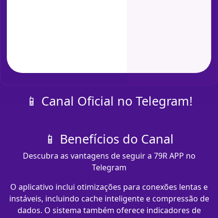
📱 Canal Oficial no Telegram!
📱 Benefícios do Canal
Descubra as vantagens de seguir a 79R APP no
Telegram
O aplicativo inclui otimizações para conexões lentas e
instáveis, incluindo cache inteligente e compressão de
dados. O sistema também oferece indicadores de