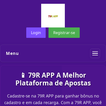
Login
Registrar-se
Menu
📱 79R APP A Melhor
Plataforma de Apostas
Cadastre-se na 79R APP para ganhar bônus no
cadastro e em cada recarga. Com a 79R APP, você