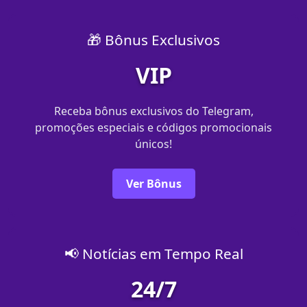
🎁 Bônus Exclusivos
VIP
Receba bônus exclusivos do Telegram,
promoções especiais e códigos promocionais
únicos!
Ver Bônus
📢 Notícias em Tempo Real
24/7