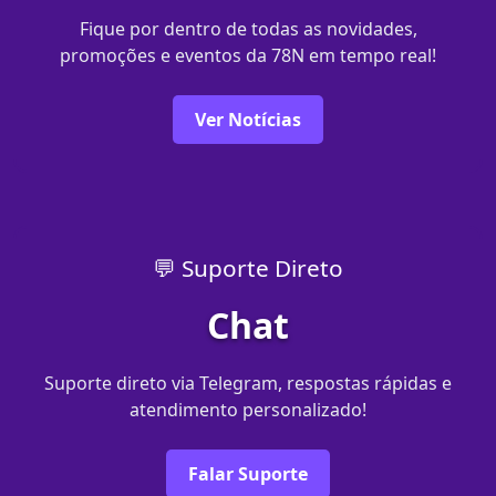
Fique por dentro de todas as novidades,
promoções e eventos da 78N em tempo real!
Ver Notícias
💬 Suporte Direto
Chat
Suporte direto via Telegram, respostas rápidas e
atendimento personalizado!
Falar Suporte