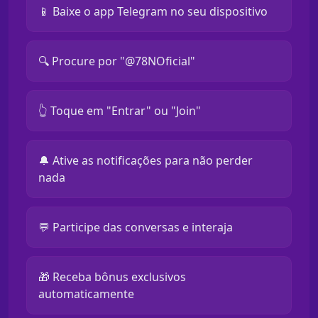
📱 Baixe o app Telegram no seu dispositivo
🔍 Procure por "@78NOficial"
👆 Toque em "Entrar" ou "Join"
🔔 Ative as notificações para não perder
nada
💬 Participe das conversas e interaja
🎁 Receba bônus exclusivos
automaticamente