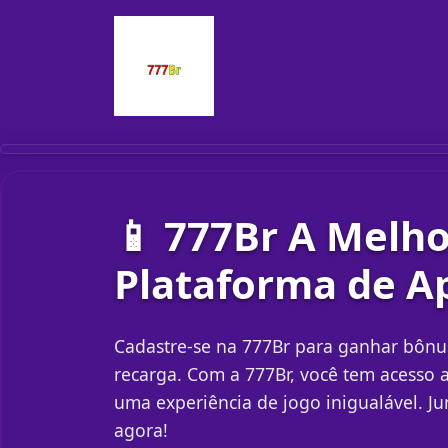
📱 777Br A Melh
Plataforma de A
Cadastre-se na 777Br para ganhar bônu
recarga. Com a 777Br, você tem acesso a
uma experiência de jogo inigualável. J
agora!