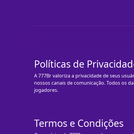
Políticas de Privacida
A 777Br valoriza a privacidade de seus usu
nossos canais de comunicação. Todos os dad
jogadores.
Termos e Condições