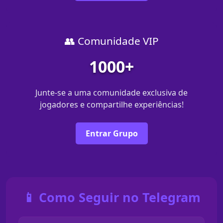
👥 Comunidade VIP
1000+
Junte-se a uma comunidade exclusiva de
jogadores e compartilhe experiências!
Entrar Grupo
📱 Como Seguir no Telegram