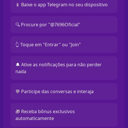
📱 Baixe o app Telegram no seu dispositivo
🔍 Procure por "@7696Oficial"
👆 Toque em "Entrar" ou "Join"
🔔 Ative as notificações para não perder
nada
💬 Participe das conversas e interaja
🎁 Receba bônus exclusivos
automaticamente