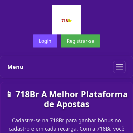
Login
Registrar-se
Menu
📱 718Br A Melhor Plataforma
de Apostas
Cadastre-se na 718Br para ganhar bônus no
cadastro e em cada recarga. Com a 718Br, você