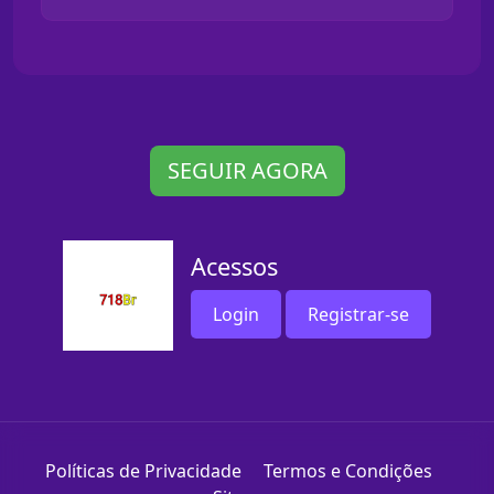
SEGUIR AGORA
Acessos
Login
Registrar-se
Políticas de Privacidade
Termos e Condições