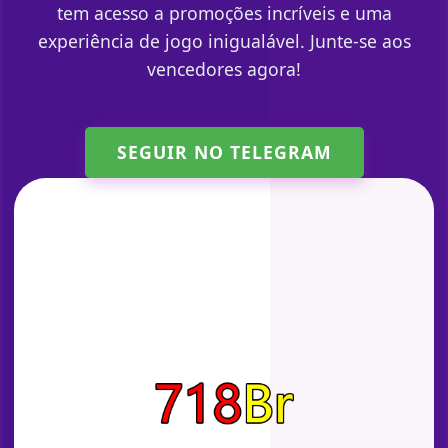
tem acesso a promoções incríveis e uma
experiência de jogo inigualável. Junte-se aos
vencedores agora!
SEGUIR NO TELEGRAM