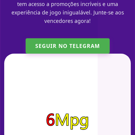
tem acesso a promoções incríveis e uma
experiência de jogo inigualável. Junte-se aos
vencedores agora!
SEGUIR NO TELEGRAM