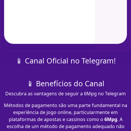
📱 Canal Oficial no Telegram!
📱 Benefícios do Canal
Descubra as vantagens de seguir a 6Mpg no Telegram
Métodos de pagamento são uma parte fundamental na
experiência de jogo online, particularmente em
plataformas de apostas e cassinos como o
6Mpg
. A
escolha de um método de pagamento adequado não