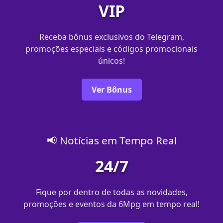
VIP
Receba bônus exclusivos do Telegram,
promoções especiais e códigos promocionais
únicos!
Ver Bônus
📢 Notícias em Tempo Real
24/7
Fique por dentro de todas as novidades,
promoções e eventos da 6Mpg em tempo real!