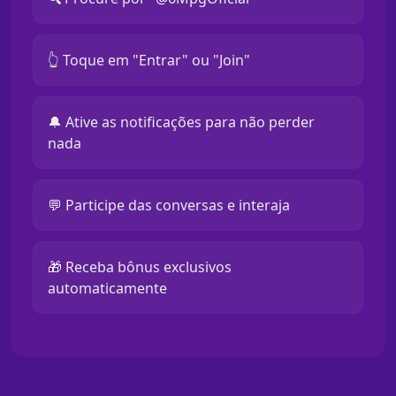
👆 Toque em "Entrar" ou "Join"
🔔 Ative as notificações para não perder
nada
💬 Participe das conversas e interaja
🎁 Receba bônus exclusivos
automaticamente