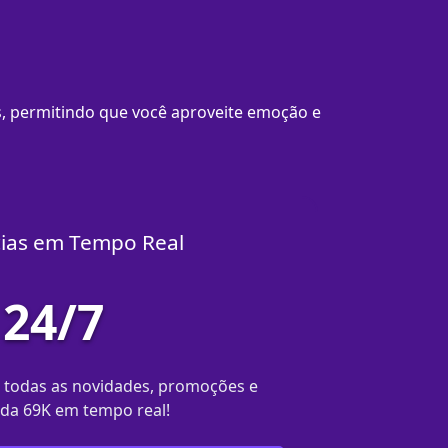
s, permitindo que você aproveite emoção e
cias em Tempo Real
24/7
e todas as novidades, promoções e
 da 69K em tempo real!