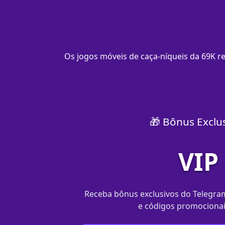
Os jogos móveis de caça-níqueis da 69K r
🎁 Bônus Exclu
VIP
Receba bônus exclusivos do Telegra
e códigos promocionai