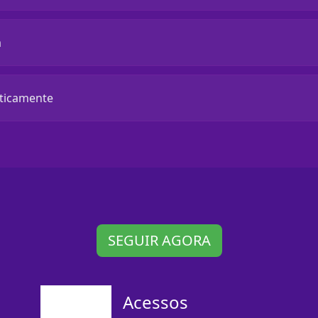
a
aticamente
SEGUIR AGORA
Acessos