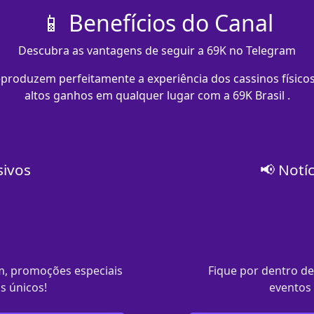
📱 Benefícios do Canal
Descubra as vantagens de seguir a 69K no Telegram
eproduzem perfeitamente a experiência dos cassinos físico
altos ganhos em qualquer lugar com a 69K Brasil .
sivos
📢 Notí
m, promoções especiais
Fique por dentro d
s únicos!
eventos