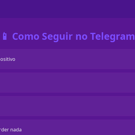
📱 Como Seguir no Telegram
ositivo
erder nada