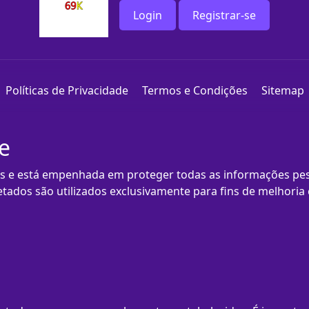
Login
Registrar-se
Políticas de Privacidade
Termos e Condições
Sitemap
de
ios e está empenhada em proteger todas as informações pe
tados são utilizados exclusivamente para fins de melhoria