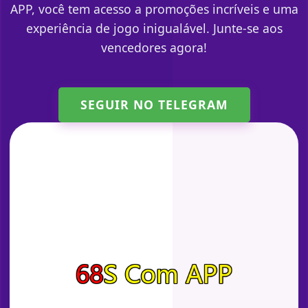
APP, você tem acesso a promoções incríveis e uma
experiência de jogo inigualável. Junte-se aos
vencedores agora!
SEGUIR NO TELEGRAM