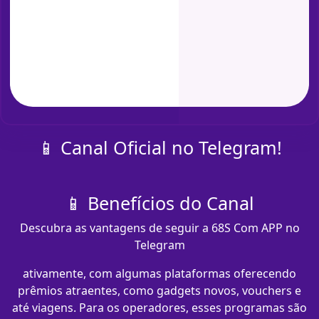
📱 Canal Oficial no Telegram!
📱 Benefícios do Canal
Descubra as vantagens de seguir a 68S Com APP no
Telegram
ativamente, com algumas plataformas oferecendo
prêmios atraentes, como gadgets novos, vouchers e
até viagens. Para os operadores, esses programas são