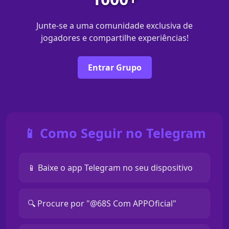
Junte-se a uma comunidade exclusiva de
jogadores e compartilhe experiências!
Entrar Grupo
📱 Como Seguir no Telegram
📱 Baixe o app Telegram no seu dispositivo
🔍 Procure por "@68S Com APPOficial"