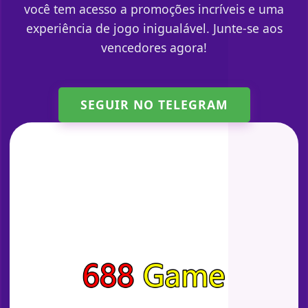
você tem acesso a promoções incríveis e uma
experiência de jogo inigualável. Junte-se aos
vencedores agora!
SEGUIR NO TELEGRAM