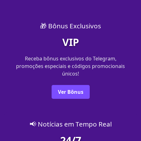
🎁 Bônus Exclusivos
VIP
Receba bônus exclusivos do Telegram,
promoções especiais e códigos promocionais
únicos!
Ver Bônus
📢 Notícias em Tempo Real
24/7