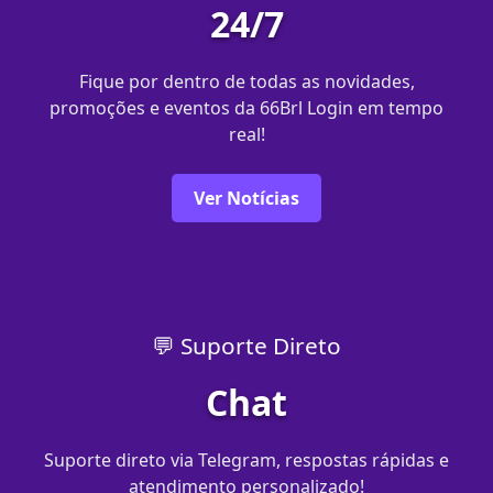
24/7
Fique por dentro de todas as novidades,
promoções e eventos da 66Brl Login em tempo
real!
Ver Notícias
💬 Suporte Direto
Chat
Suporte direto via Telegram, respostas rápidas e
atendimento personalizado!