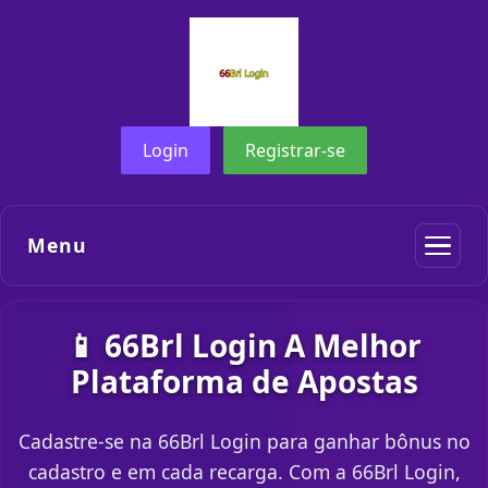
Login
Registrar-se
Menu
📱 66Brl Login A Melhor
Plataforma de Apostas
Cadastre-se na 66Brl Login para ganhar bônus no
cadastro e em cada recarga. Com a 66Brl Login,