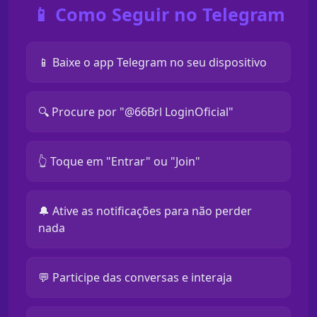
📱 Como Seguir no Telegram
📱 Baixe o app Telegram no seu dispositivo
🔍 Procure por "@66Brl LoginOficial"
👆 Toque em "Entrar" ou "Join"
🔔 Ative as notificações para não perder
nada
💬 Participe das conversas e interaja