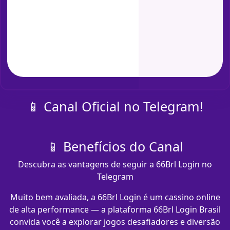
📱 Canal Oficial no Telegram!
📱 Benefícios do Canal
Descubra as vantagens de seguir a 66Brl Login no
Telegram
Muito bem avaliada, a 66Brl Login é um cassino online
de alta performance — a plataforma 66Brl Login Brasil
convida você a explorar jogos desafiadores e diversão