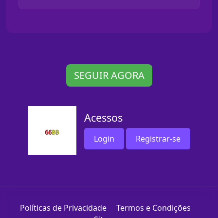
SEGUIR AGORA
Acessos
Login
Registrar-se
Políticas de Privacidade
Termos e Condições