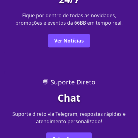
Fique por dentro de todas as novidades,
promoções e eventos da 66BB em tempo real!
Ver Notícias
💬 Suporte Direto
Chat
Suporte direto via Telegram, respostas rápidas e
atendimento personalizado!