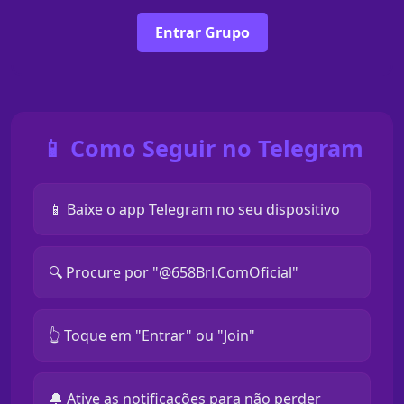
Entrar Grupo
📱 Como Seguir no Telegram
📱 Baixe o app Telegram no seu dispositivo
🔍 Procure por "@658Brl.ComOficial"
👆 Toque em "Entrar" ou "Join"
🔔 Ative as notificações para não perder