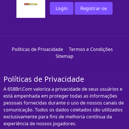
Login
Registrar-se
Políticas de Privacidade
Termos e Condições
Sitemap
Políticas de Privacidade
A 658Brl.Com valoriza a privacidade de seus usuários e
está empenhada em proteger todas as informações
pessoais fornecidas durante o uso de nossos canais de
comunicação. Todos os dados coletados são utilizados
exclusivamente para fins de melhoria contínua da
experiência de nossos jogadores.