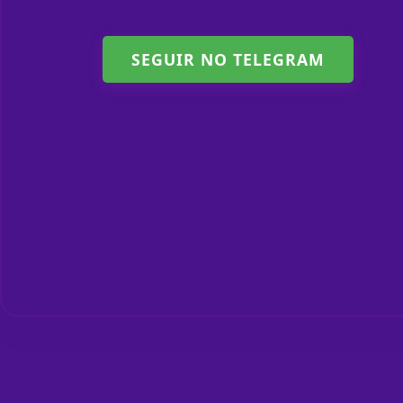
SEGUIR NO TELEGRAM