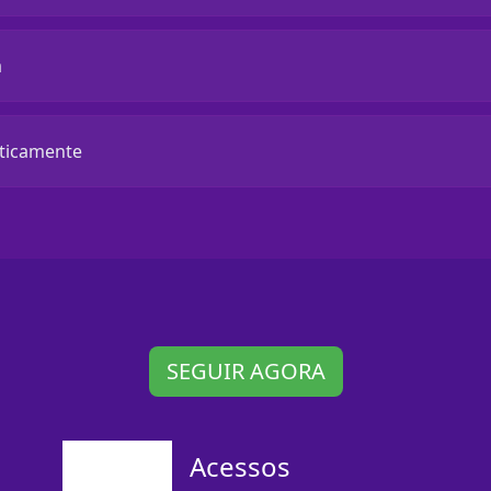
a
aticamente
SEGUIR AGORA
Acessos