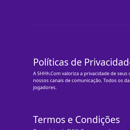
Políticas de Privacida
A 5HHh.Com valoriza a privacidade de seus
nossos canais de comunicação. Todos os dad
jogadores.
Termos e Condições