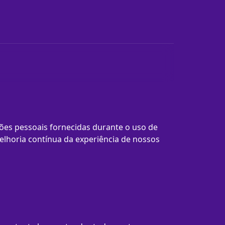
ões pessoais fornecidas durante o uso de
elhoria contínua da experiência de nossos