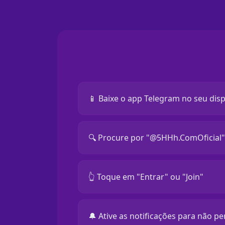
📱 Baixe o app Telegram no seu disp
🔍 Procure por "@5HHh.ComOficial"
👆 Toque em "Entrar" ou "Join"
🔔 Ative as notificações para não p