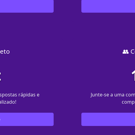
reto
👥 
t
espostas rápidas e
Junte-se a uma com
lizado!
compa
e