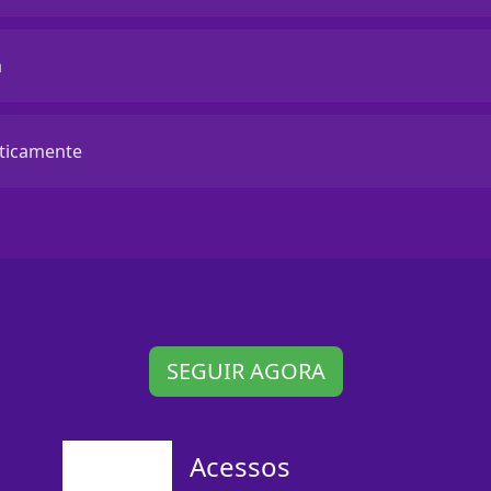
a
aticamente
SEGUIR AGORA
Acessos