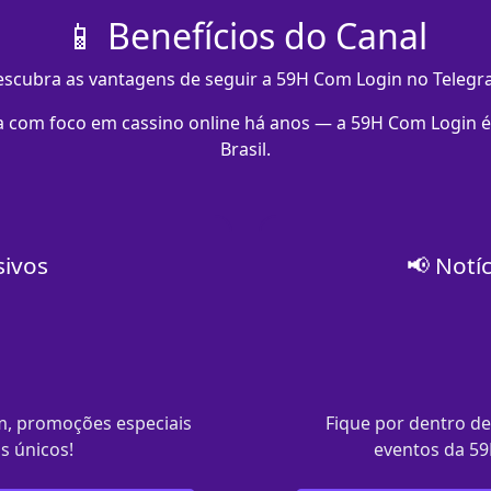
📱 Benefícios do Canal
scubra as vantagens de seguir a 59H Com Login no Teleg
a com foco em cassino online há anos — a 59H Com Login é
Brasil.
sivos
📢 Notí
m, promoções especiais
Fique por dentro d
s únicos!
eventos da 59