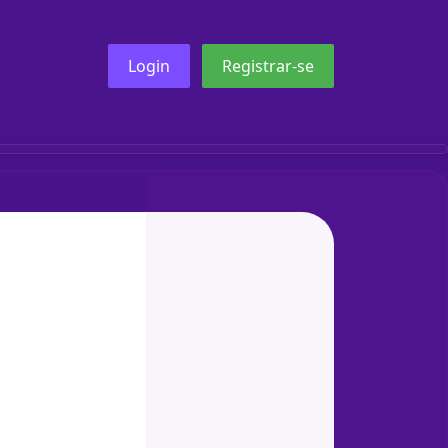
Login
Registrar-se