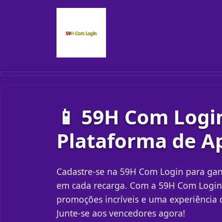
📱 59H Com Logi
Plataforma de A
Cadastre-se na 59H Com Login para gan
em cada recarga. Com a 59H Com Login,
promoções incríveis e uma experiência d
Junte-se aos vencedores agora!