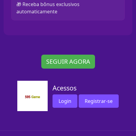
🎁 Receba bônus exclusivos
automaticamente
SEGUIR AGORA
Acessos
Login
Registrar-se