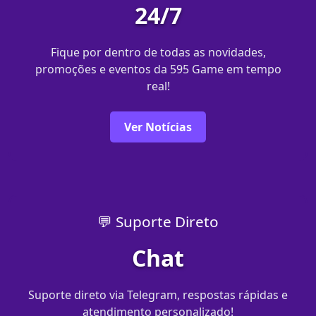
24/7
Fique por dentro de todas as novidades,
promoções e eventos da 595 Game em tempo
real!
Ver Notícias
💬 Suporte Direto
Chat
Suporte direto via Telegram, respostas rápidas e
atendimento personalizado!