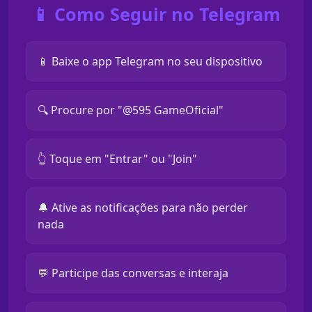
📱 Como Seguir no Telegram
📱 Baixe o app Telegram no seu dispositivo
🔍 Procure por "@595 GameOficial"
👆 Toque em "Entrar" ou "Join"
🔔 Ative as notificações para não perder
nada
💬 Participe das conversas e interaja