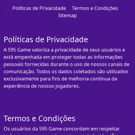
Políticas de Privacidade
Termos e Condições
Sitemap
Políticas de Privacidade
A 595 Game valoriza a privacidade de seus usuários e
está empenhada em proteger todas as informações
pessoais fornecidas durante o uso de nossos canais de
comunicação. Todos os dados coletados são utilizados
exclusivamente para fins de melhoria contínua da
experiência de nossos jogadores.
Termos e Condições
Os usuários da 595 Game concordam em respeitar