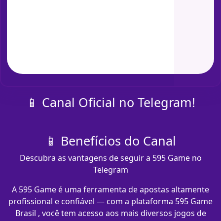
📱 Canal Oficial no Telegram!
📱 Benefícios do Canal
Descubra as vantagens de seguir a 595 Game no
Telegram
A 595 Game é uma ferramenta de apostas altamente
profissional e confiável — com a plataforma 595 Game
Brasil , você tem acesso aos mais diversos jogos de