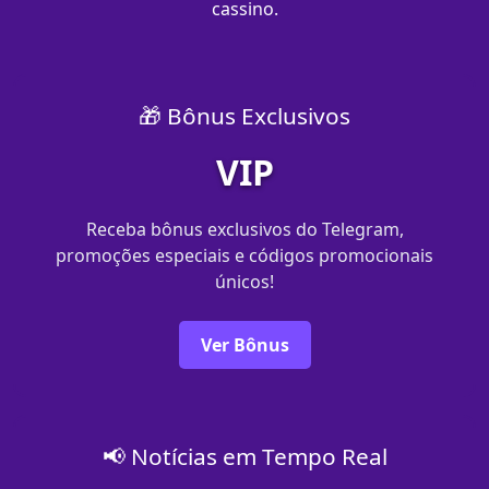
cassino.
🎁 Bônus Exclusivos
VIP
Receba bônus exclusivos do Telegram,
promoções especiais e códigos promocionais
únicos!
Ver Bônus
📢 Notícias em Tempo Real