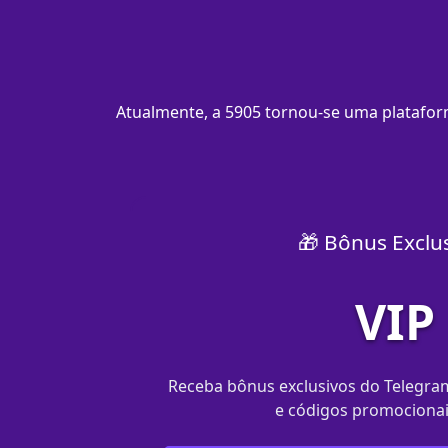
Atualmente, a 5905 tornou-se uma plataform
🎁 Bônus Exclu
VIP
Receba bônus exclusivos do Telegra
e códigos promocionai