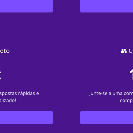
reto
👥 
t
espostas rápidas e
Junte-se a uma com
lizado!
compa
e