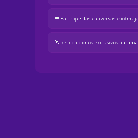
💬 Participe das conversas e interaj
🎁 Receba bônus exclusivos autom