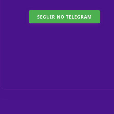
SEGUIR NO TELEGRAM