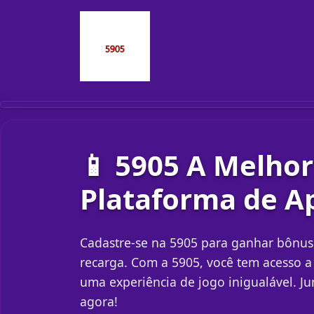
📱 5905 A Melhor
Plataforma de A
Cadastre-se na 5905 para ganhar bônus
recarga. Com a 5905, você tem acesso a
uma experiência de jogo inigualável. J
agora!