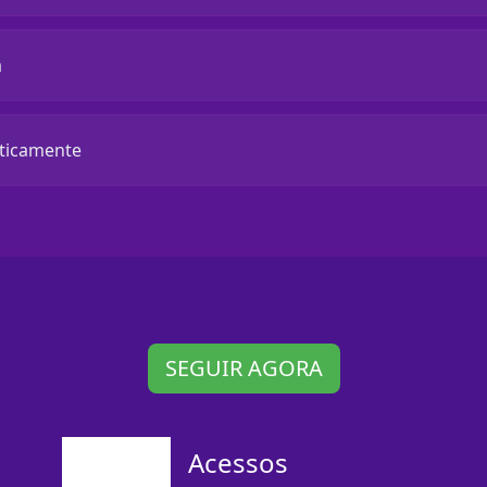
a
aticamente
SEGUIR AGORA
Acessos