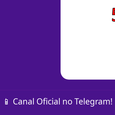
📱 Canal Oficial no Telegram!