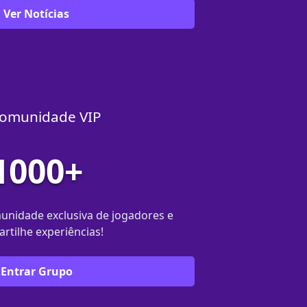
Ver Notícias
Comunidade VIP
1000+
unidade exclusiva de jogadores e
rtilhe experiências!
Entrar Grupo