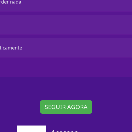
erder nada
a
aticamente
SEGUIR AGORA