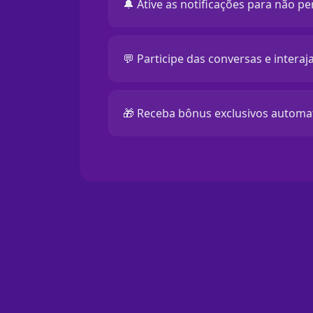
🔔 Ative as notificações para não p
💬 Participe das conversas e interaj
🎁 Receba bônus exclusivos autom