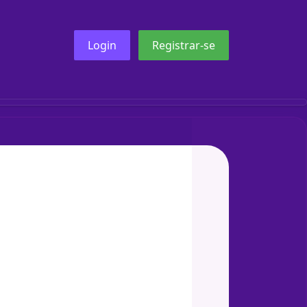
Login
Registrar-se