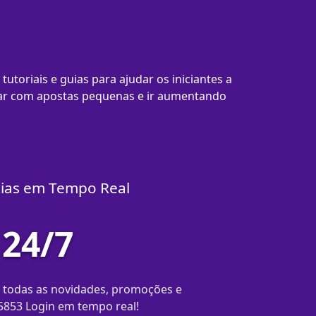
m
m tutoriais e guias para ajudar os iniciantes a
çar com apostas pequenas e ir aumentando
cias em Tempo Real
24/7
e todas as novidades, promoções e
5853 Login em tempo real!