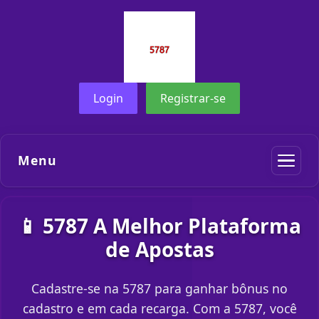
Login
Registrar-se
Menu
📱 5787 A Melhor Plataforma
de Apostas
Cadastre-se na 5787 para ganhar bônus no
cadastro e em cada recarga. Com a 5787, você