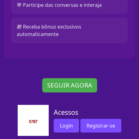
💬 Participe das conversas e interaja
🎁 Receba bônus exclusivos
automaticamente
SEGUIR AGORA
Acessos
Login
Registrar-se