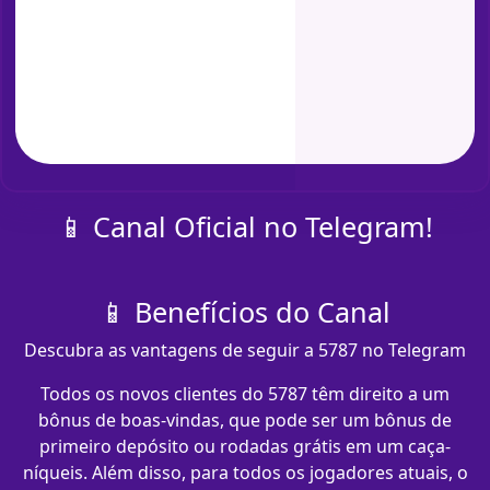
📱 Canal Oficial no Telegram!
📱 Benefícios do Canal
Descubra as vantagens de seguir a 5787 no Telegram
Todos os novos clientes do 5787 têm direito a um
bônus de boas-vindas, que pode ser um bônus de
primeiro depósito ou rodadas grátis em um caça-
níqueis. Além disso, para todos os jogadores atuais, o