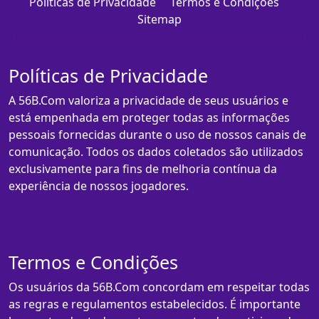
Políticas de Privacidade
Termos e Condições
Sitemap
Políticas de Privacidade
A 56B.Com valoriza a privacidade de seus usuários e
está empenhada em proteger todas as informações
pessoais fornecidas durante o uso de nossos canais de
comunicação. Todos os dados coletados são utilizados
exclusivamente para fins de melhoria contínua da
experiência de nossos jogadores.
Termos e Condições
Os usuários da 56B.Com concordam em respeitar todas
as regras e regulamentos estabelecidos. É importante