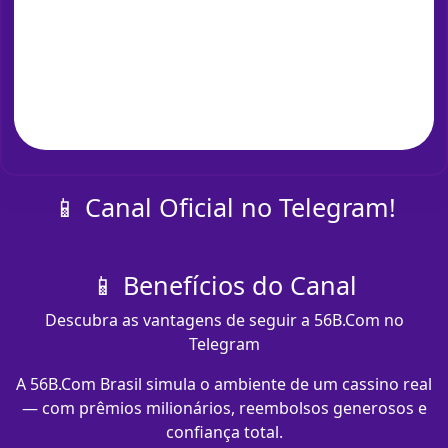
📱 Canal Oficial no Telegram!
📱 Benefícios do Canal
Descubra as vantagens de seguir a 56B.Com no
Telegram
A 56B.Com Brasil simula o ambiente de um cassino real
— com prêmios milionários, reembolsos generosos e
confiança total.