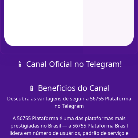
📱 Canal Oficial no Telegram!
📱 Benefícios do Canal
Descubra as vantagens de seguir a 56755 Plataforma
no Telegram
A 56755 Plataforma é uma das plataformas mais
prestigiadas no Brasil — a 56755 Plataforma Brasil
lidera em número de usuários, padrão de serviço e