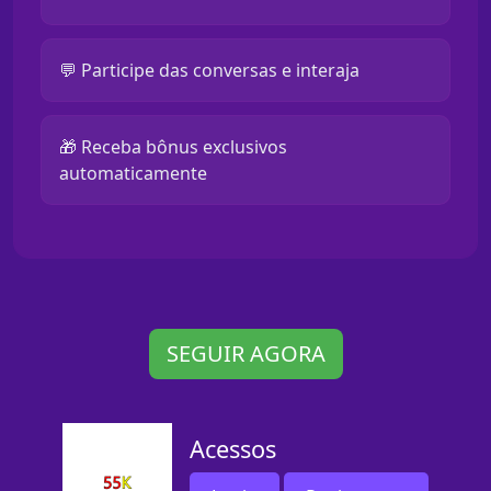
💬 Participe das conversas e interaja
🎁 Receba bônus exclusivos
automaticamente
SEGUIR AGORA
Acessos