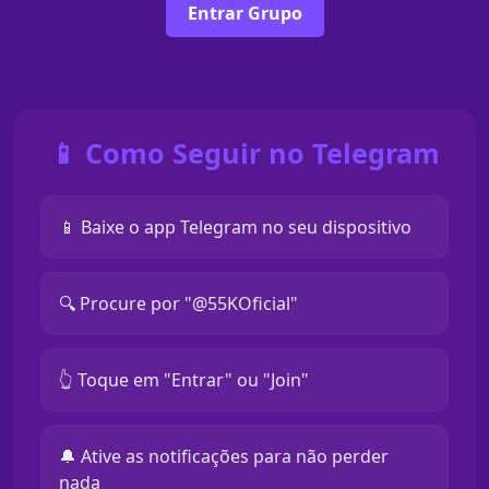
Entrar Grupo
📱 Como Seguir no Telegram
📱 Baixe o app Telegram no seu dispositivo
🔍 Procure por "@55KOficial"
👆 Toque em "Entrar" ou "Join"
🔔 Ative as notificações para não perder
nada