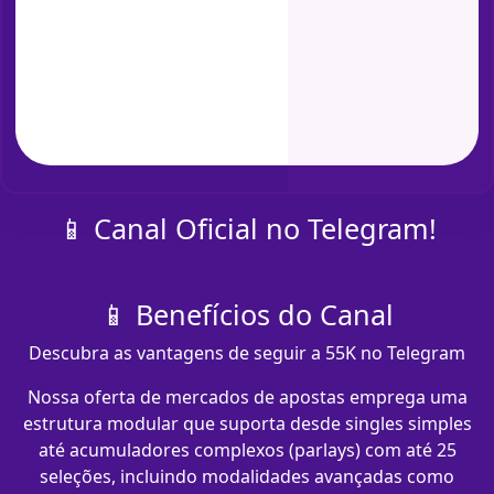
📱 Canal Oficial no Telegram!
📱 Benefícios do Canal
Descubra as vantagens de seguir a 55K no Telegram
Nossa oferta de mercados de apostas emprega uma
estrutura modular que suporta desde singles simples
até acumuladores complexos (parlays) com até 25
seleções, incluindo modalidades avançadas como