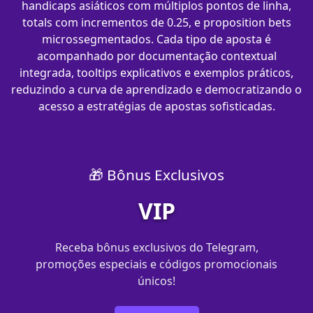
handicaps asiáticos com múltiplos pontos de linha,
totals com incrementos de 0.25, e proposition bets
microssegmentados. Cada tipo de aposta é
acompanhado por documentação contextual
integrada, tooltips explicativos e exemplos práticos,
reduzindo a curva de aprendizado e democratizando o
acesso a estratégias de apostas sofisticadas.
🎁 Bônus Exclusivos
VIP
Receba bônus exclusivos do Telegram,
promoções especiais e códigos promocionais
únicos!