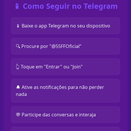
📱 Como Seguir no Telegram
📱 Baixe o app Telegram no seu dispositivo
🔍 Procure por "@55FFOficial"
👆 Toque em "Entrar" ou "Join"
🔔 Ative as notificações para não perder
nada
💬 Participe das conversas e interaja