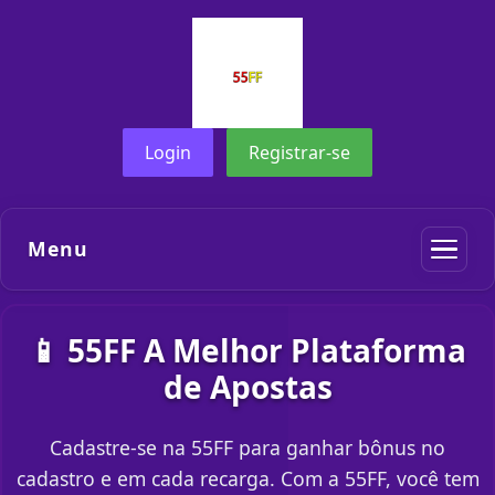
Login
Registrar-se
Menu
📱 55FF A Melhor Plataforma
de Apostas
Cadastre-se na 55FF para ganhar bônus no
cadastro e em cada recarga. Com a 55FF, você tem