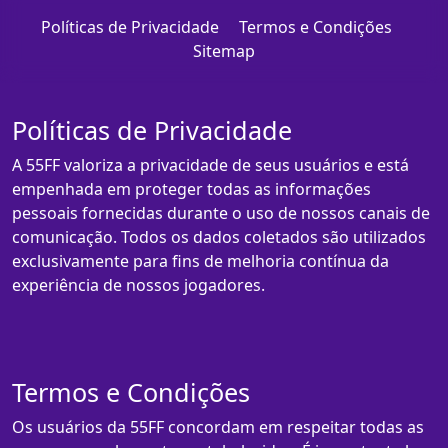
Políticas de Privacidade
Termos e Condições
Sitemap
Políticas de Privacidade
A 55FF valoriza a privacidade de seus usuários e está
empenhada em proteger todas as informações
pessoais fornecidas durante o uso de nossos canais de
comunicação. Todos os dados coletados são utilizados
exclusivamente para fins de melhoria contínua da
experiência de nossos jogadores.
Termos e Condições
Os usuários da 55FF concordam em respeitar todas as