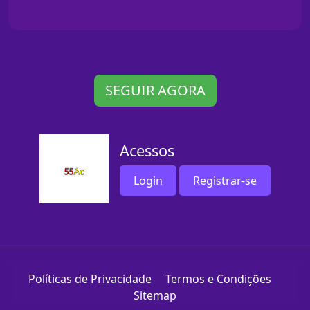
SEGUIR AGORA
Acessos
Login
Registrar-se
Políticas de Privacidade
Termos e Condições
Sitemap