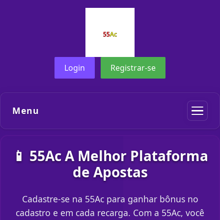
Login
Registrar-se
Menu
📱 55Ac A Melhor Plataforma
de Apostas
Cadastre-se na 55Ac para ganhar bônus no
cadastro e em cada recarga. Com a 55Ac, você