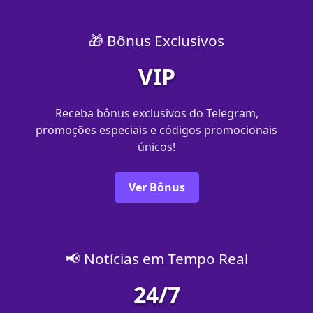
🎁 Bônus Exclusivos
VIP
Receba bônus exclusivos do Telegram,
promoções especiais e códigos promocionais
únicos!
Ver Bônus
📢 Notícias em Tempo Real
24/7