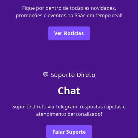
Fique por dentro de todas as novidades,
promoções e eventos da 55Ac em tempo real!
Ver Notícias
💬 Suporte Direto
Chat
Suporte direto via Telegram, respostas rápidas e
atendimento personalizado!
Falar Suporte