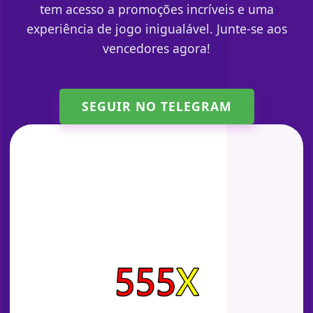
tem acesso a promoções incríveis e uma
experiência de jogo inigualável. Junte-se aos
vencedores agora!
SEGUIR NO TELEGRAM