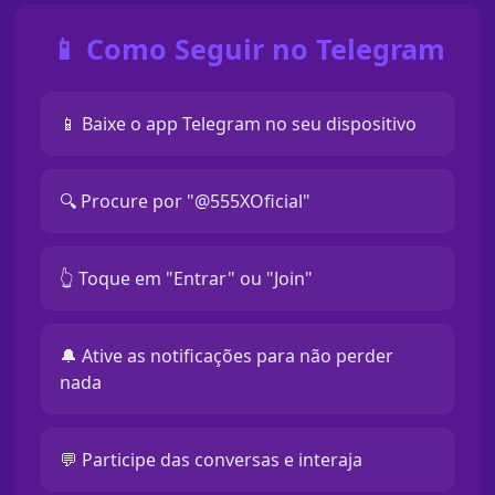
📱 Como Seguir no Telegram
📱 Baixe o app Telegram no seu dispositivo
🔍 Procure por "@555XOficial"
👆 Toque em "Entrar" ou "Join"
🔔 Ative as notificações para não perder
nada
💬 Participe das conversas e interaja