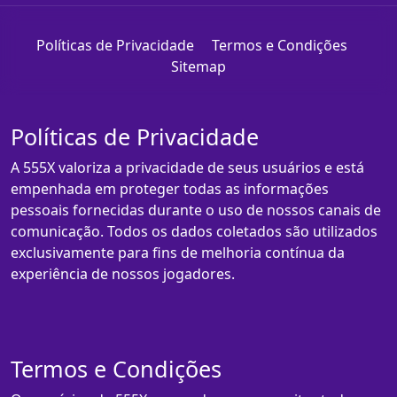
Políticas de Privacidade
Termos e Condições
Sitemap
Políticas de Privacidade
A 555X valoriza a privacidade de seus usuários e está
empenhada em proteger todas as informações
pessoais fornecidas durante o uso de nossos canais de
comunicação. Todos os dados coletados são utilizados
exclusivamente para fins de melhoria contínua da
experiência de nossos jogadores.
Termos e Condições