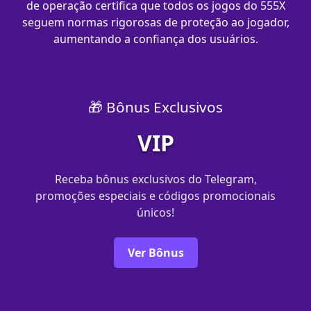
de operação certifica que todos os jogos do 555X
seguem normas rigorosas de proteção ao jogador,
aumentando a confiança dos usuários.
🎁 Bônus Exclusivos
VIP
Receba bônus exclusivos do Telegram,
promoções especiais e códigos promocionais
únicos!
Ver Bônus