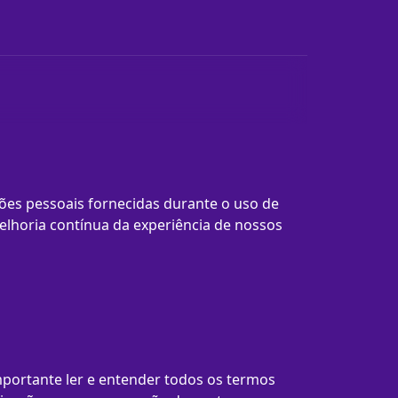
ões pessoais fornecidas durante o uso de
elhoria contínua da experiência de nossos
portante ler e entender todos os termos