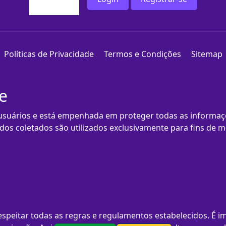
Políticas de Privacidade
Termos e Condições
Sitemap
de
 usuários e está empenhada em proteger todas as informaç
os coletados são utilizados exclusivamente para fins de m
peitar todas as regras e regulamentos estabelecidos. É im