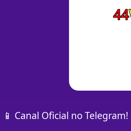
📱 Canal Oficial no Telegram!