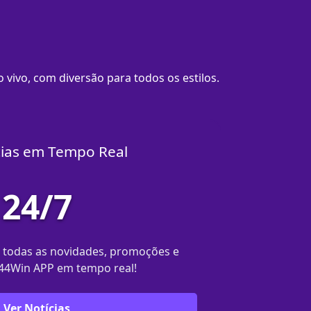
m
vivo, com diversão para todos os estilos.
cias em Tempo Real
24/7
e todas as novidades, promoções e
44Win APP em tempo real!
Ver Notícias