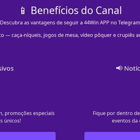
📱 Benefícios do Canal
Descubra as vantagens de seguir a 44Win APP no Telegra
 — caça-níqueis, jogos de mesa, vídeo pôquer e crupiês ao 
sivos
📢 Notí
m, promoções especiais
Fique por dentro d
s únicos!
eventos da 