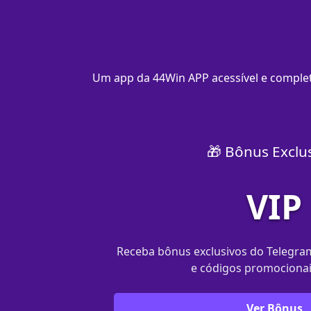
Um app da 44Win APP acessível e completo
🎁 Bônus Exclu
VIP
Receba bônus exclusivos do Telegra
e códigos promocionai
Ver Bônus