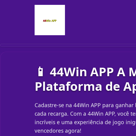
📱 44Win APP A 
Plataforma de A
Cadastre-se na 44Win APP para ganhar 
cada recarga. Com a 44Win APP, você t
incríveis e uma experiência de jogo inig
vencedores agora!