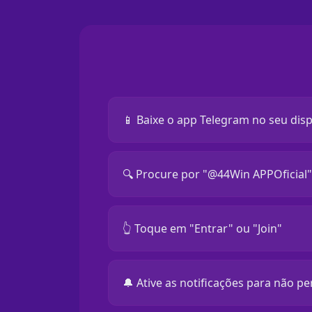
📱 Baixe o app Telegram no seu disp
🔍 Procure por "@44Win APPOficial"
👆 Toque em "Entrar" ou "Join"
🔔 Ative as notificações para não p