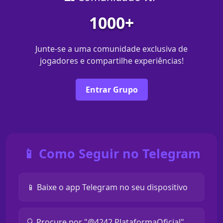
1000+
Junte-se a uma comunidade exclusiva de
jogadores e compartilhe experiências!
Entrar Grupo
📱 Como Seguir no Telegram
📱 Baixe o app Telegram no seu dispositivo
🔍 Procure por "@4242 PlataformaOficial"