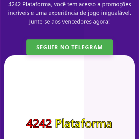
4242 Plataforma, você tem acesso a promoções
incríveis e uma experiência de jogo inigualável.
Junte-se aos vencedores agora!
SEGUIR NO TELEGRAM