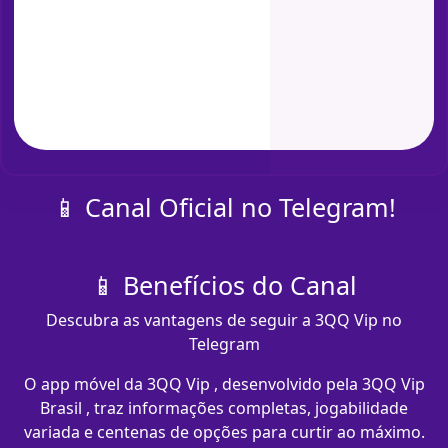
📱 Canal Oficial no Telegram!
📱 Benefícios do Canal
Descubra as vantagens de seguir a 3QQ Vip no
Telegram
O app móvel da 3QQ Vip , desenvolvido pela 3QQ Vip
Brasil , traz informações completas, jogabilidade
variada e centenas de opções para curtir ao máximo.