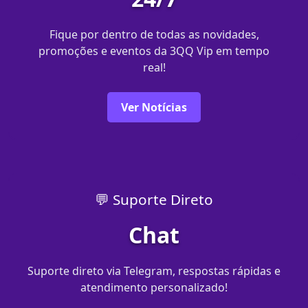
Fique por dentro de todas as novidades,
promoções e eventos da 3QQ Vip em tempo
real!
Ver Notícias
💬 Suporte Direto
Chat
Suporte direto via Telegram, respostas rápidas e
atendimento personalizado!