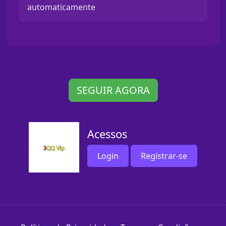
automaticamente
SEGUIR AGORA
Acessos
Login
Registrar-se