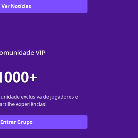
Ver Notícias
Comunidade VIP
1000+
unidade exclusiva de jogadores e
rtilhe experiências!
Entrar Grupo