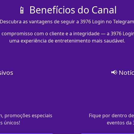
📱 Benefícios do Canal
Descubra as vantagens de seguir a 3976 Login no Telegra
 compromisso com o cliente e a integridade — a 3976 Login
uma experiência de entretenimento mais saudável.
sivos
📢 Notí
m, promoções especiais
Fique por dentro d
s únicos!
eventos da 