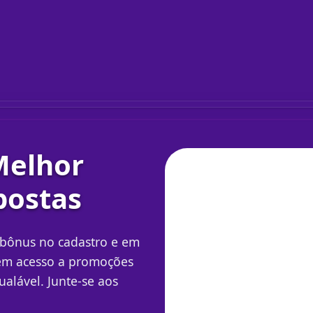
Melhor
postas
 bônus no cadastro e em
tem acesso a promoções
ualável. Junte-se aos