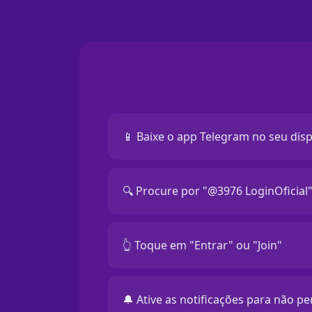
📱 Baixe o app Telegram no seu disp
🔍 Procure por "@3976 LoginOficial
👆 Toque em "Entrar" ou "Join"
🔔 Ative as notificações para não p