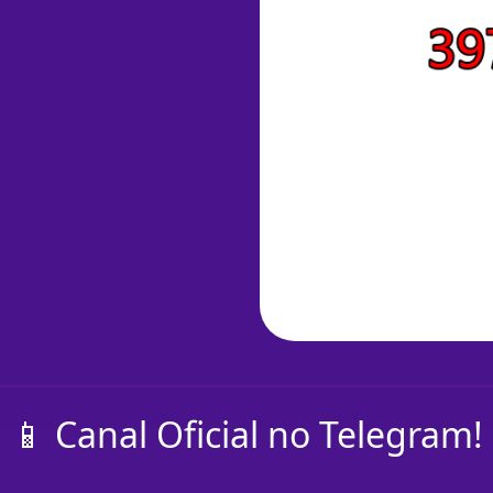
📱 Canal Oficial no Telegram!