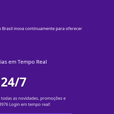
m
 Brasil inova continuamente para oferecer
cias em Tempo Real
24/7
e todas as novidades, promoções e
3976 Login em tempo real!