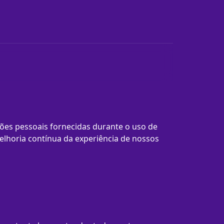
ões pessoais fornecidas durante o uso de
elhoria contínua da experiência de nossos