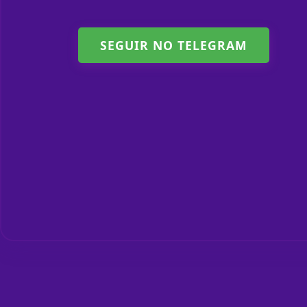
SEGUIR NO TELEGRAM