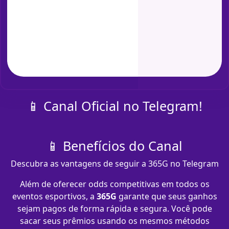
📱 Canal Oficial no Telegram!
📱 Benefícios do Canal
Descubra as vantagens de seguir a 365G no Telegram
Além de oferecer odds competitivas em todos os
eventos esportivos, a
365G
garante que seus ganhos
sejam pagos de forma rápida e segura. Você pode
sacar seus prêmios usando os mesmos métodos