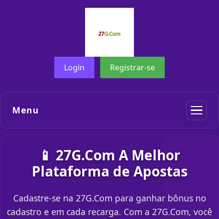
Login
Registrar-se
Menu
📱 27G.Com A Melhor
Plataforma de Apostas
Cadastre-se na 27G.Com para ganhar bônus no
cadastro e em cada recarga. Com a 27G.Com, você