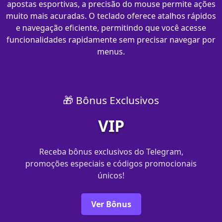
apostas esportivas, a precisão do mouse permite ações
muito mais acuradas. O teclado oferece atalhos rápidos
e navegação eficiente, permitindo que você acesse
funcionalidades rapidamente sem precisar navegar por
menus.
🎁 Bônus Exclusivos
VIP
Receba bônus exclusivos do Telegram,
promoções especiais e códigos promocionais
únicos!
Ver Bônus