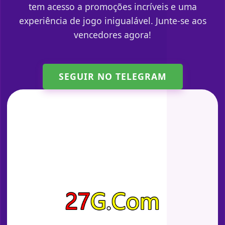
tem acesso a promoções incríveis e uma
experiência de jogo inigualável. Junte-se aos
vencedores agora!
SEGUIR NO TELEGRAM