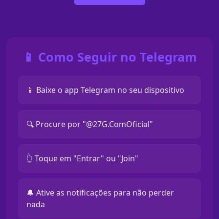
📱 Como Seguir no Telegram
📱 Baixe o app Telegram no seu dispositivo
🔍 Procure por "@27G.ComOficial"
👆 Toque em "Entrar" ou "Join"
🔔 Ative as notificações para não perder
nada