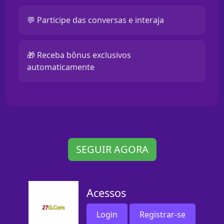
💬 Participe das conversas e interaja
🎁 Receba bônus exclusivos
automaticamente
SEGUIR AGORA
Acessos
Login
Registrar-se