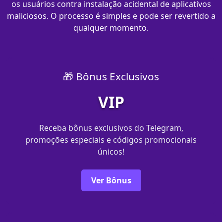
os usuários contra instalação acidental de aplicativos
maliciosos. O processo é simples e pode ser revertido a
qualquer momento.
🎁 Bônus Exclusivos
VIP
Receba bônus exclusivos do Telegram,
promoções especiais e códigos promocionais
únicos!
Ver Bônus