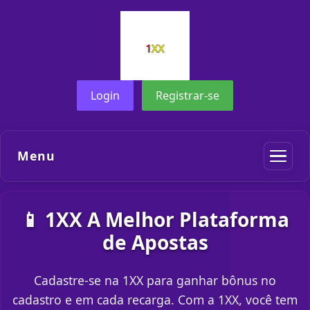
Login
Registrar-se
Menu
📱 1XX A Melhor Plataforma
de Apostas
Cadastre-se na 1XX para ganhar bônus no
cadastro e em cada recarga. Com a 1XX, você tem