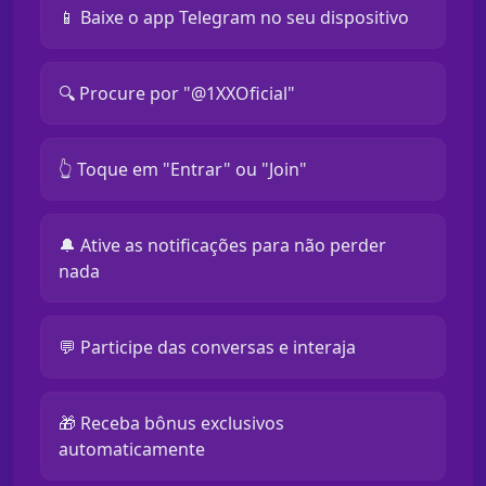
📱 Baixe o app Telegram no seu dispositivo
🔍 Procure por "@1XXOficial"
👆 Toque em "Entrar" ou "Join"
🔔 Ative as notificações para não perder
nada
💬 Participe das conversas e interaja
🎁 Receba bônus exclusivos
automaticamente