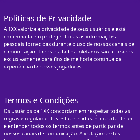
Políticas de Privacidade
A 1XX valoriza a privacidade de seus usuários e está
empenhada em proteger todas as informações
pessoais fornecidas durante o uso de nossos canais de
comunicação. Todos os dados coletados são utilizados
exclusivamente para fins de melhoria contínua da
experiência de nossos jogadores.
Termos e Condições
Os usuários da 1XX concordam em respeitar todas as
regras e regulamentos estabelecidos. É importante ler
e entender todos os termos antes de participar de
nossos canais de comunicação. A violação destes