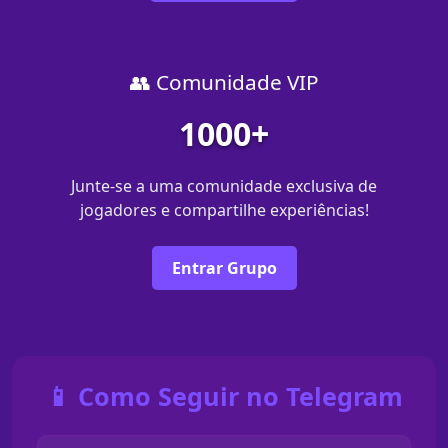
👥 Comunidade VIP
1000+
Junte-se a uma comunidade exclusiva de
jogadores e compartilhe experiências!
Entrar Grupo
📱 Como Seguir no Telegram