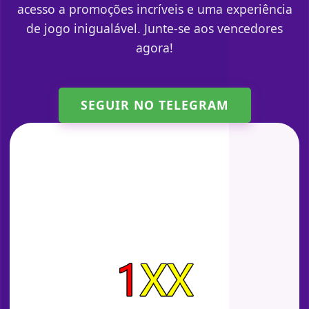
acesso a promoções incríveis e uma experiência
de jogo inigualável. Junte-se aos vencedores
agora!
SEGUIR NO TELEGRAM