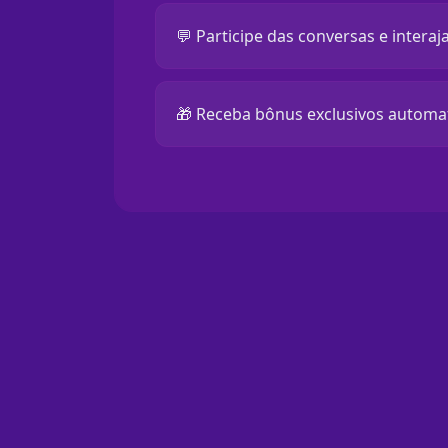
💬 Participe das conversas e interaj
🎁 Receba bônus exclusivos autom