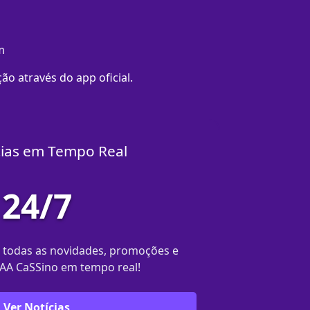
m
o através do app oficial.
cias em Tempo Real
24/7
e todas as novidades, promoções e
1AA CaSSino em tempo real!
Ver Notícias