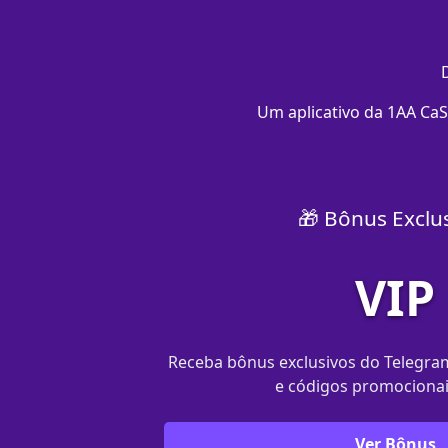
Um aplicativo da 1AA CaS
🎁 Bônus Exclu
VIP
Receba bônus exclusivos do Telegra
e códigos promocionai
Ver Bônus