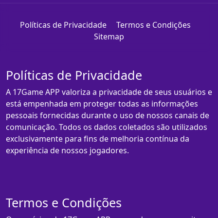
Políticas de Privacidade
Termos e Condições
Sitemap
Políticas de Privacidade
A 17Game APP valoriza a privacidade de seus usuários e
está empenhada em proteger todas as informações
pessoais fornecidas durante o uso de nossos canais de
comunicação. Todos os dados coletados são utilizados
exclusivamente para fins de melhoria contínua da
experiência de nossos jogadores.
Termos e Condições