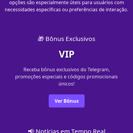
opções são especialmente úteis para usuários com
necessidades específicas ou preferências de interação.
🎁 Bônus Exclusivos
VIP
Receba bônus exclusivos do Telegram,
promoções especiais e códigos promocionais
únicos!
Ver Bônus
📢 Notícias em Tempo Real