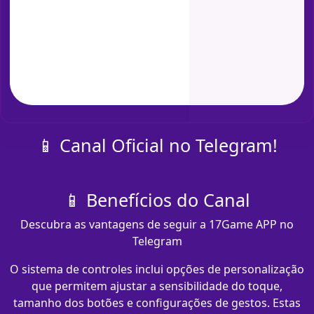
📱 Canal Oficial no Telegram!
📱 Benefícios do Canal
Descubra as vantagens de seguir a 17Game APP no
Telegram
O sistema de controles inclui opções de personalização
que permitem ajustar a sensibilidade do toque,
tamanho dos botões e configurações de gestos. Estas