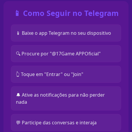
📱 Como Seguir no Telegram
📱 Baixe o app Telegram no seu dispositivo
🔍 Procure por "@17Game APPOficial"
👆 Toque em "Entrar" ou "Join"
🔔 Ative as notificações para não perder
nada
💬 Participe das conversas e interaja