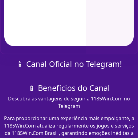
📱 Canal Oficial no Telegram!
📱 Benefícios do Canal
Descubra as vantagens de seguir a 1185Win.Com no
Telegram
Para proporcionar uma experiência mais empolgante, a
1185Win.Com atualiza regularmente os jogos e serviços
da 1185Win.Com Brasil , garantindo emoções inéditas a