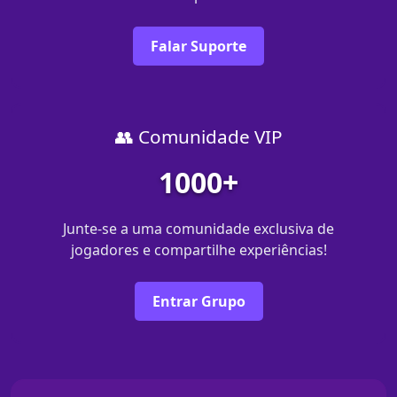
Falar Suporte
👥 Comunidade VIP
1000+
Junte-se a uma comunidade exclusiva de
jogadores e compartilhe experiências!
Entrar Grupo