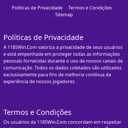
Políticas de Privacidade
Termos e Condições
Sitemap
Políticas de Privacidade
A 1185Win.Com valoriza a privacidade de seus usuários
e está empenhada em proteger todas as informações
pessoais fornecidas durante o uso de nossos canais de
comunicação. Todos os dados coletados são utilizados
exclusivamente para fins de melhoria contínua da
experiência de nossos jogadores.
Termos e Condições
Os usuários da 1185Win.Com concordam em respeitar