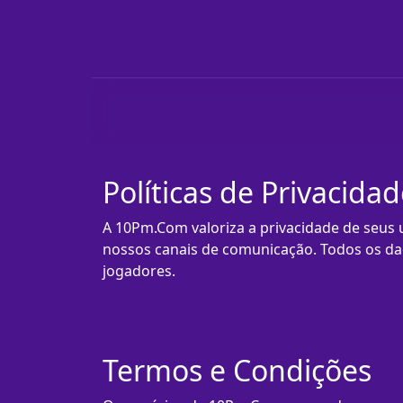
Políticas de Privacida
A 10Pm.Com valoriza a privacidade de seus
nossos canais de comunicação. Todos os dad
jogadores.
Termos e Condições