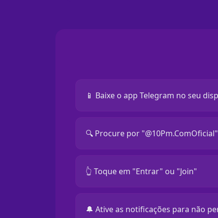
📱 Baixe o app Telegram no seu disp
🔍 Procure por "@10Pm.ComOficial"
👆 Toque em "Entrar" ou "Join"
🔔 Ative as notificações para não p