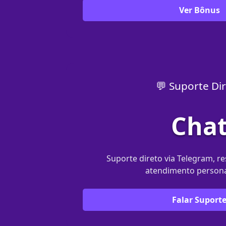
Ver Bônus
💬 Suporte Di
Cha
Suporte direto via Telegram, r
atendimento persona
Falar Suport